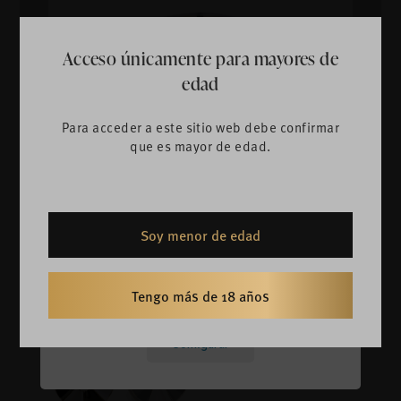
Tu privacidad es
Acceso únicamente para mayores de
importante para nosotros
edad
Utilizamos cookies propias y de terceros para
Para acceder a este sitio web debe confirmar
analizar nuestros servicios con fines analíticos.
que es mayor de edad.
Podrás cambiar de opinión y modificar tus
opciones de consentimiento en cualquier
momento al volver a esta web y accediendo a la
página
Política de Cookies
.
Soy menor de edad
Tengo más de 18 años
Aceptar todo
Rechazar todo
Configurar