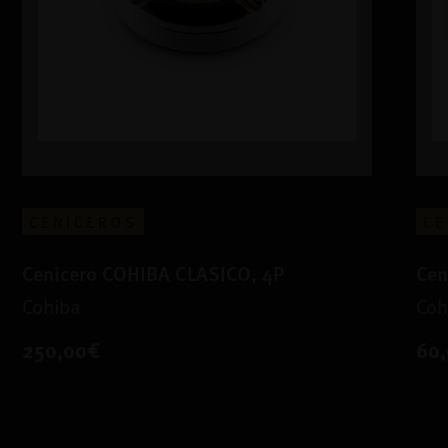
CENICEROS
CE
Cenicero COHIBA CLASICO, 4P
Cen
Cohiba
Coh
250,00€
60