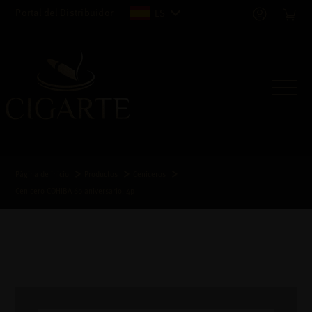
Portal del Distribuidor
ES
Página de inicio
Productos
Ceniceros
Cenicero COHIBA 60 aniversario, 4p