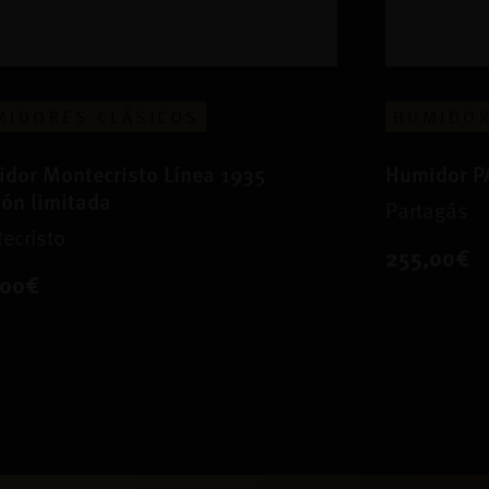
MIDORES CLÁSICOS
HUMIDOR
dor Montecristo Línea 1935
Humidor 
ión limitada
Partagás
ecristo
255,00€
,00€