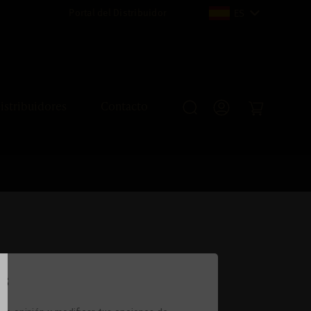
Portal del Distribuidor
ES
istribuidores
Contacto
os
PMANN