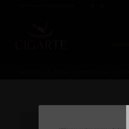
Llámenos al
(+34) 917 338 998
Quiéne
Página de inicio
Productos
Humidores clásicos
Humid
T