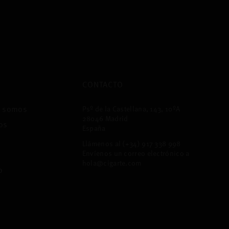
CONTACTO
s somos
Psº de la Castellana, 143, 10ºA
28046 Madrid
os
España
Llámenos al
(+34) 917 338 998
Envíenos un correo electrónico a
hola@cigarte.com
o