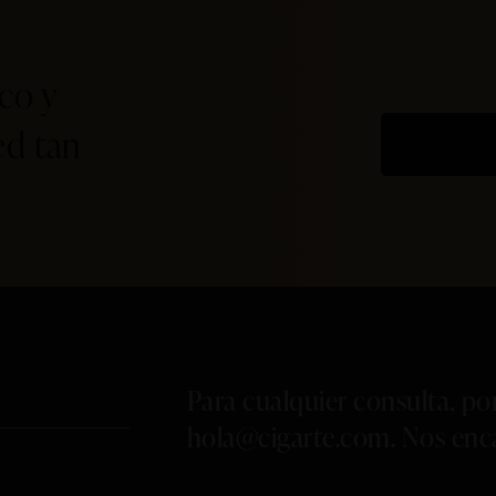
co y
d tan
Para cualquier consulta, por
hola@cigarte.com
. Nos enc