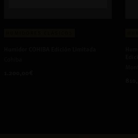
HUMIDORES CLÁSICOS
HU
Humidor COHIBA Edición Limitada
Humi
Edic
Cohiba
Mont
1.200,00€
810