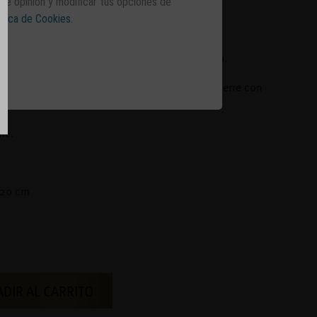
 de opinión y modificar tus opciones de
ítica de Cookies
.
n con los colores característicos de la marca.
dificación, higrómetro, bandeja extraíble y cierre con
me.
,20 cm
DIR AL CARRITO